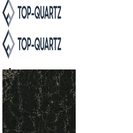
Каталог
Asterum
Аварус
Avantquartz
Belenco
Caesarstone
Cambria
Compac
Dekton