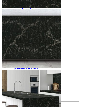
Etna Quartz
Grandex
Noblle Quartz
Radianz
Silestone
Smartquartz
Staron
Stratos Quartz
Symphony
Technistone
Vicostone
Заказать столешницу
Производство
Сервис
Галерея
Отзывы
Контакты
Искать: