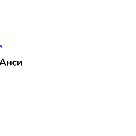
я
 Анси