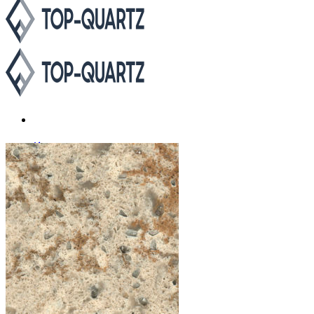
Каталог
Asterum
Аварус
Avantquartz
Belenco
Caesarstone
Cambria
Compac
Dekton
Etna Quartz
Grandex