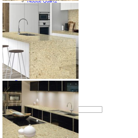
Noblle Quartz
Radianz
Silestone
Smartquartz
Staron
Stratos Quartz
Symphony
Technistone
Vicostone
Заказать столешницу
Производство
Сервис
Галерея
Отзывы
Контакты
Искать: