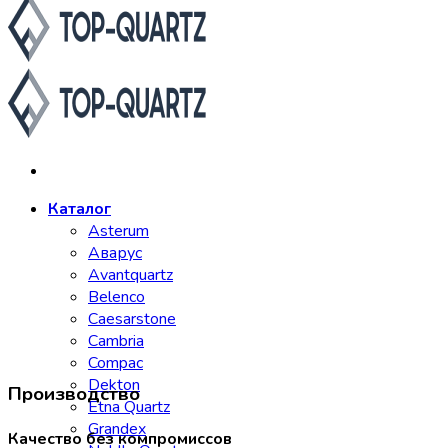
Каталог
Asterum
Аварус
Avantquartz
Belenco
Caesarstone
Cambria
Compac
Dekton
Производство
Etna Quartz
Grandex
Качество без компромиссов