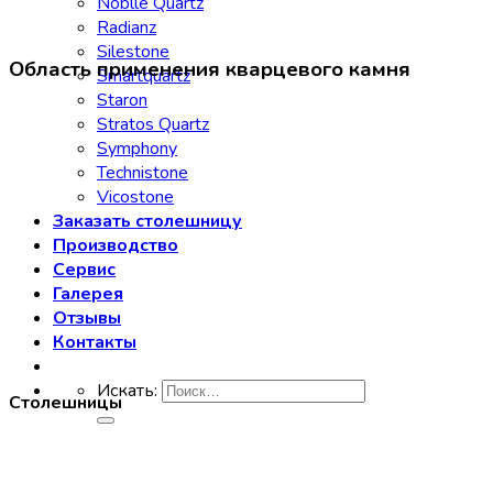
Noblle Quartz
Radianz
Silestone
Область применения кварцевого камня
Smartquartz
Staron
Stratos Quartz
Symphony
Technistone
Vicostone
Заказать столешницу
Производство
Сервис
Галерея
Отзывы
Контакты
Искать:
Столешницы