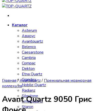
Каталог
Asterum
Аварус
Avantquartz
Belenco
Caesarstone
Cambria
Compac
Dekton
Etna Quartz
Grandex
Главная
/
Avantquartz
/
Премиальная мраморная
Noblle Quartz
коллекция
Radianz
Silestone
Avant Quartz 9050 Грис
Smartquartz
Staron
Фонсе