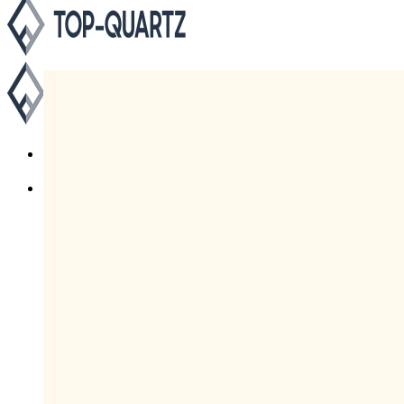
Каталог
Asterum
Аварус
Avantquartz
Belenco
Caesarstone
Cambria
Compac
Dekton
Etna Quartz
Grandex