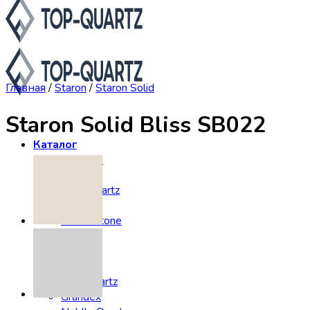
Главная
/
Staron
/
Staron Solid
Staron Solid Bliss SB022
Каталог
Asterum
Аварус
Avantquartz
Belenco
Caesarstone
Cambria
Compac
Dekton
Etna Quartz
Grandex