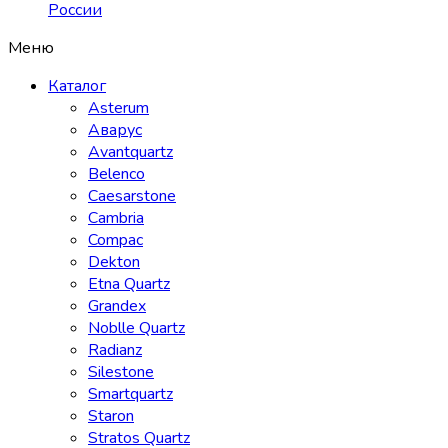
России
Меню
Каталог
Asterum
Аварус
Avantquartz
Belenco
Caesarstone
Cambria
Compac
Dekton
Etna Quartz
Grandex
Noblle Quartz
Radianz
Silestone
Smartquartz
Staron
Stratos Quartz