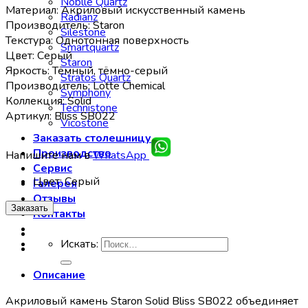
Noblle Quartz
Материал: Акриловый искусственный камень
Radianz
Производитель: Staron
Silestone
Текстура: Однотонная поверхность
Smartquartz
Цвет: Серый
Staron
Яркость: Тёмный, тёмно-серый
Stratos Quartz
Производитель: Lotte Chemical
Symphony
Коллекция: Solid
Technistone
Артикул: Bliss SB022
Vicostone
Заказать столешницу
Производство
Напишите нам в
WhatsApp
Сервис
Цвет
:
Серый
Галерея
Отзывы
Заказать
Контакты
Искать:
Описание
Акриловый камень Staron Solid Bliss SB022 объединяет