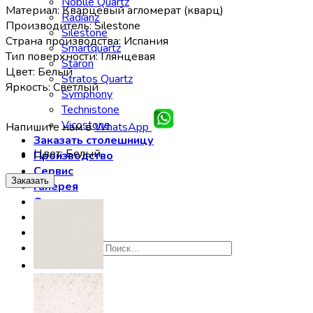
Noblle Quartz
Материал: Кварцевый агломерат (кварц)
Radianz
Производитель: Silestone
Silestone
Страна производства: Испания
Smartquartz
Тип поверхности: Глянцевая
Staron
Цвет: Белый
Stratos Quartz
Яркость: Светлый
Symphony
Technistone
Vicostone
Напишите нам в
WhatsApp
Заказать столешницу
Цвет
:
Белый
Производство
Сервис
Заказать
Галерея
Отзывы
Контакты
Искать: