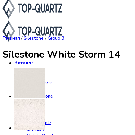
Главная
/
Silestone
/
Group 3
Silestone White Storm 14
Каталог
Asterum
Аварус
Avantquartz
Belenco
Caesarstone
Cambria
Compac
Dekton
Etna Quartz
Grandex