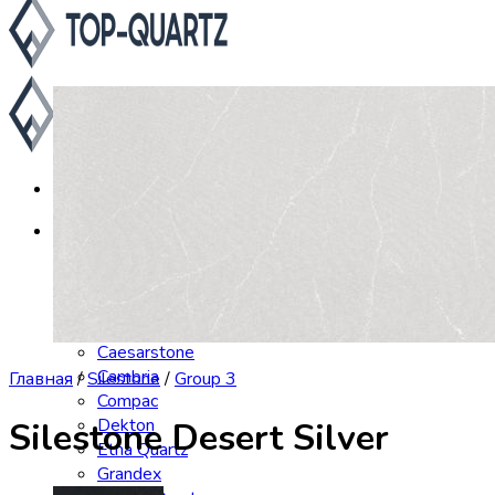
Каталог
Asterum
Аварус
Avantquartz
Belenco
Caesarstone
Cambria
Главная
/
Silestone
/
Group 3
Compac
Dekton
Silestone Desert Silver
Etna Quartz
Grandex