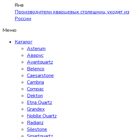
Янв
Производители кварцевых столешниц уходят из
России
Меню
Каталог
Asterum
Аварус
Avantquartz
Belenco
Caesarstone
Cambria
Compac
Dekton
Etna Quartz
Grandex
Noblle Quartz
Radianz
Silestone
Smartquartz