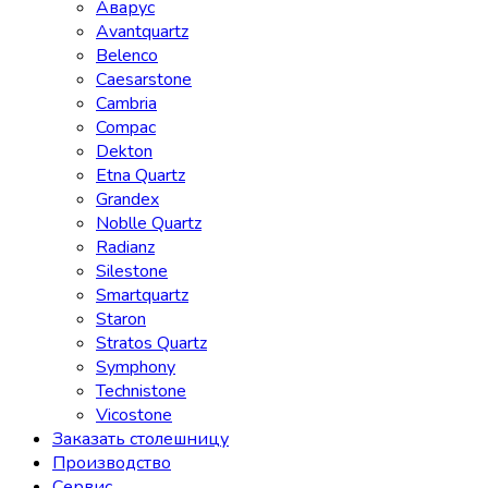
Аварус
Avantquartz
Belenco
Caesarstone
Cambria
Compac
Dekton
Etna Quartz
Grandex
Noblle Quartz
Radianz
Silestone
Smartquartz
Staron
Stratos Quartz
Symphony
Technistone
Vicostone
Заказать столешницу
Производство
Сервис