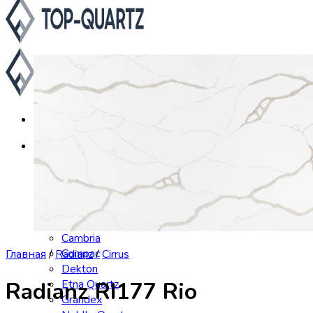
Каталог
Asterum
Аварус
Avantquartz
Belenco
Caesarstone
Cambria
Compac
Главная
/
Radianz
/
Cirrus
Dekton
Etna Quartz
Radianz RI177 Rio
Grandex