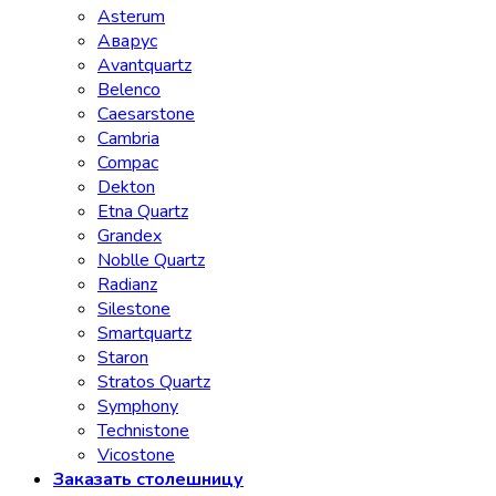
Asterum
Аварус
Avantquartz
Belenco
Caesarstone
Cambria
Compac
Dekton
Etna Quartz
Grandex
Noblle Quartz
Radianz
Silestone
Smartquartz
Staron
Stratos Quartz
Symphony
Technistone
Vicostone
Заказать столешницу