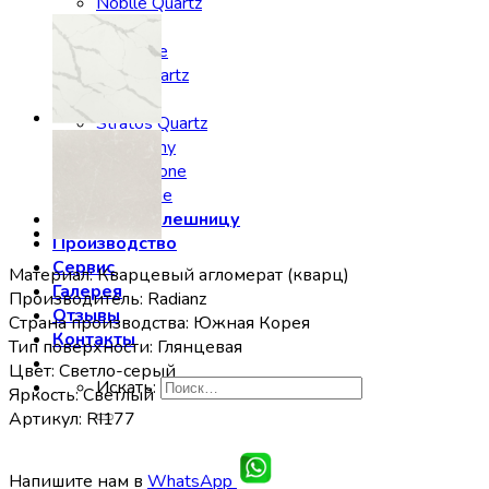
Noblle Quartz
Radianz
Silestone
Smartquartz
Staron
Stratos Quartz
Symphony
Technistone
Vicostone
Заказать столешницу
Производство
Сервис
Материал: Кварцевый агломерат (кварц)
Галерея
Производитель: Radianz
Отзывы
Страна производства: Южная Корея
Контакты
Тип поверхности: Глянцевая
Цвет: Светло-серый
Искать:
Яркость: Светлый
Артикул: RI177
Напишите нам в
WhatsApp