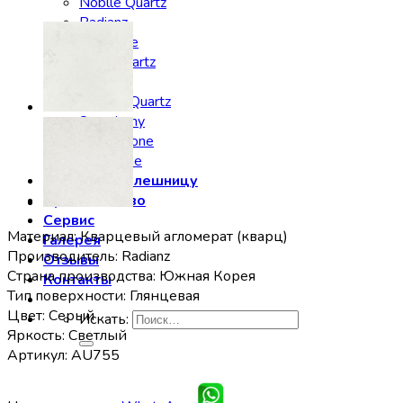
Noblle Quartz
Radianz
Silestone
Smartquartz
Staron
Stratos Quartz
Symphony
Technistone
Vicostone
Заказать столешницу
Производство
Сервис
Материал: Кварцевый агломерат (кварц)
Галерея
Производитель: Radianz
Отзывы
Страна производства: Южная Корея
Контакты
Тип поверхности: Глянцевая
Цвет: Серый
Искать:
Яркость: Светлый
Артикул: AU755