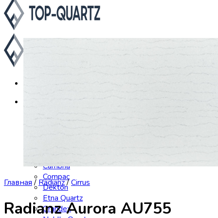
Каталог
Asterum
Аварус
Avantquartz
Belenco
Caesarstone
Cambria
Compac
Главная
/
Radianz
/
Cirrus
Dekton
Etna Quartz
Radianz Aurora AU755
Grandex