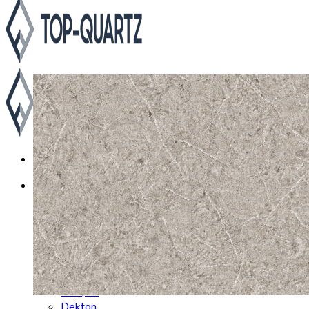
Каталог
Asterum
Аварус
Avantquartz
Belenco
Caesarstone
Cambria
Compac
Dekton