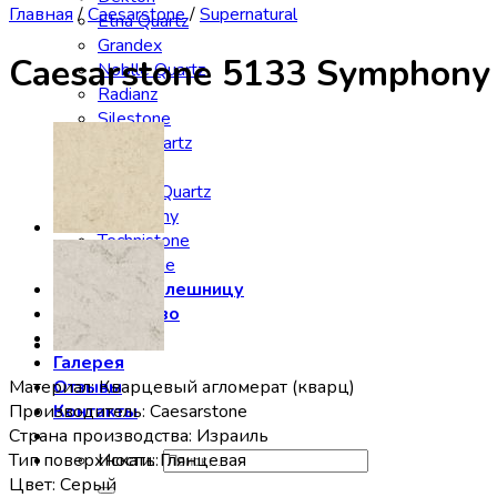
Главная
/
Caesarstone
/
Supernatural
Etna Quartz
Grandex
Caesarstone 5133 Symphony
Noblle Quartz
Radianz
Silestone
Smartquartz
Staron
Stratos Quartz
Symphony
Technistone
Vicostone
Заказать столешницу
Производство
Сервис
Галерея
Материал: Кварцевый агломерат (кварц)
Отзывы
Производитель: Caesarstone
Контакты
Страна производства: Израиль
Тип поверхности: Глянцевая
Искать:
Цвет: Серый