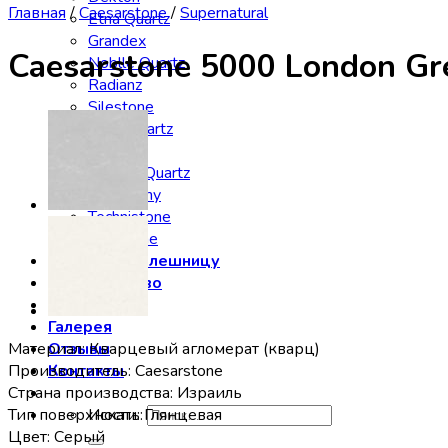
Главная
/
Caesarstone
/
Supernatural
Etna Quartz
Grandex
Caesarstone 5000 London Gr
Noblle Quartz
Radianz
Silestone
Smartquartz
Staron
Stratos Quartz
Symphony
Technistone
Vicostone
Заказать столешницу
Производство
Сервис
Галерея
Материал: Кварцевый агломерат (кварц)
Отзывы
Производитель: Caesarstone
Контакты
Страна производства: Израиль
Тип поверхности: Глянцевая
Искать:
Цвет: Серый