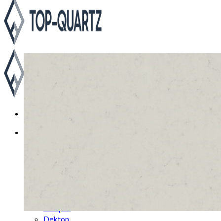
Каталог
Asterum
Аварус
Avantquartz
Belenco
Caesarstone
Cambria
Compac
Dekton