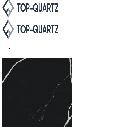
Каталог
Asterum
Аварус
Avantquartz
Belenco
Caesarstone
Cambria
Compac
Dekton
Etna Quartz
Grandex