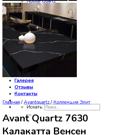
Noblle Quartz
Radianz
Silestone
Smartquartz
Staron
Stratos Quartz
Symphony
Technistone
Vicostone
Заказать столешницу
Производство
Сервис
Галерея
Отзывы
Контакты
Главная
/
Avantquartz
/
Коллекция Элит
Искать:
Avant Quartz 7630
Калакатта Венсен