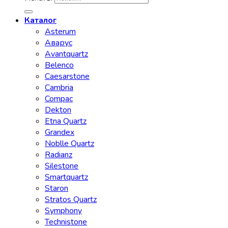
Каталог
Asterum
Аварус
Avantquartz
Belenco
Caesarstone
Cambria
Compac
Dekton
Etna Quartz
Grandex
Noblle Quartz
Radianz
Silestone
Smartquartz
Staron
Stratos Quartz
Symphony
Technistone