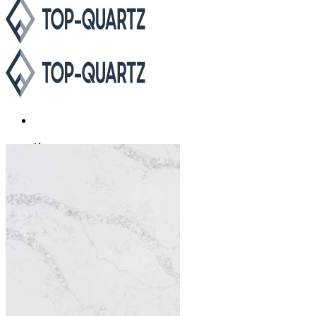
Каталог
Asterum
Аварус
Avantquartz
Belenco
Caesarstone
Cambria
Compac
Dekton
Etna Quartz
Grandex