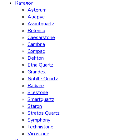
Каталог
Asterum
Аварус
Avantquartz
Belenco
Caesarstone
Cambria
Compac
Dekton
Etna Quartz
Grandex
Noblle Quartz
Radianz
Silestone
Smartquartz
Staron
Stratos Quartz
Symphony
Technistone
Vicostone