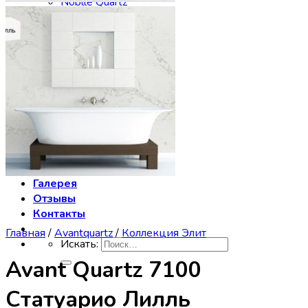
Noblle Quartz
Radianz
Silestone
Smartquartz
Staron
Stratos Quartz
Symphony
Technistone
Vicostone
Заказать столешницу
Производство
Сервис
Галерея
Отзывы
Контакты
Главная
/
Avantquartz
/
Коллекция Элит
Искать:
Avant Quartz 7100
Статуарио Лилль