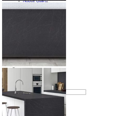
Noblle Quartz
Radianz
Silestone
Smartquartz
Staron
Stratos Quartz
Symphony
Technistone
Vicostone
Заказать столешницу
Производство
Сервис
Галерея
Отзывы
Контакты
Искать: