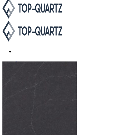
Каталог
Asterum
Аварус
Avantquartz
Belenco
Caesarstone
Cambria
Compac
Dekton
Etna Quartz
Grandex