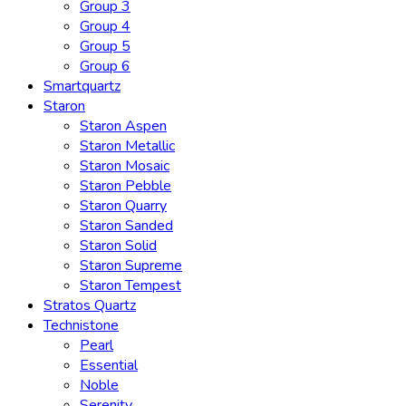
Group 3
Group 4
Group 5
Group 6
Smartquartz
Staron
Staron Aspen
Staron Metallic
Staron Mosaic
Staron Pebble
Staron Quarry
Staron Sanded
Staron Solid
Staron Supreme
Staron Tempest
Stratos Quartz
Technistone
Pearl
Essential
Noble
Serenity