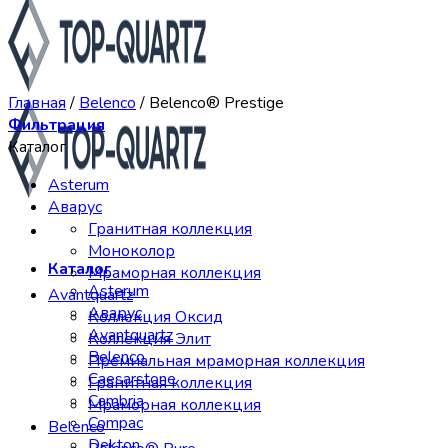
Главная
/
Belenco
/
Belenco® Prestige
Фильтрация
Каталог
Asterum
Аварус
Гранитная коллекция
Моноколор
Каталог
Мраморная коллекция
Asterum
Avantquartz
Аварус
Коллекция Оксид
Avantquartz
Коллекция Элит
Belenco
Премиальная мраморная коллекция
Caesarstone
Гранитная коллекция
Cambria
Мраморная коллекция
Compac
Belenco
Dekton