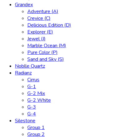
Grandex
Adventure (A)
Crevice (C)
Delicious Edition (D)
Explorer (E)
Jewel (J)
Marble Ocean (M)
Pure Color (P)
Sand and Sky (S)
Noblle Quartz
Radianz
Cirrus
G-1
G-2 Mix
G-2 White
G-3
G-4
Silestone
Group 1
Group 2