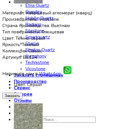
Etna Quartz
Grandex
Материал: Кварцевый агломерат (кварц)
Noblle Quartz
Производитель: Vicostone
Radianz
Страна производства: Вьетнам
Silestone
Тип поверхности: Глянцевая
Smartquartz
Цвет: Тёмно-серый
Staron
Яркость: Темный
Stratos Quartz
Коллекция: Classic
Symphony
Артикул: BS124
Technistone
Vicostone
Напишите нам в
WhatsApp
Заказать столешницу
Производство
Цвет
:
Серый
Сервис
Галерея
Заказать
Отзывы
Контакты
Искать: