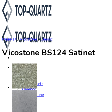
Главная
/
Vicostone
/
Classic
Vicostone BS124 Satinet
Каталог
Asterum
Аварус
Avantquartz
Belenco
Caesarstone
Cambria
Compac
Dekton