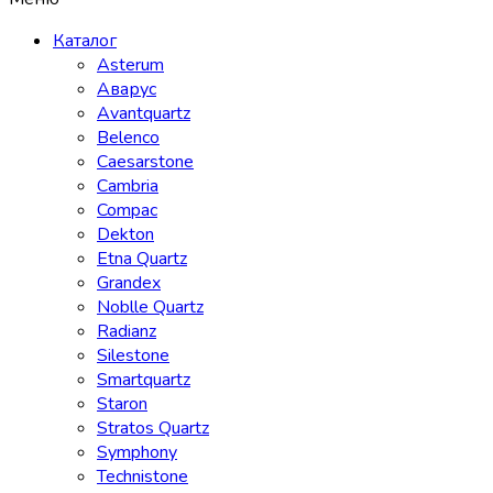
Каталог
Asterum
Аварус
Avantquartz
Belenco
Caesarstone
Cambria
Compac
Dekton
Etna Quartz
Grandex
Noblle Quartz
Radianz
Silestone
Smartquartz
Staron
Stratos Quartz
Symphony
Technistone