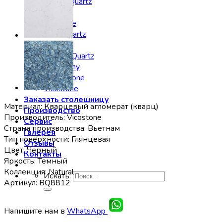
Noblle Quartz
Radianz
Silestone
Smartquartz
Staron
Stratos Quartz
Symphony
Technistone
Vicostone
Заказать столешницу
Материал: Кварцевый агломерат (кварц)
Производство
Производитель: Vicostone
Сервис
Страна производства: Вьетнам
Галерея
Тип поверхности: Глянцевая
Отзывы
Цвет: Черный
Контакты
Яркость: Темный
Коллекция: Natural
Искать:
Артикул: BQ8812
Напишите нам в
WhatsApp