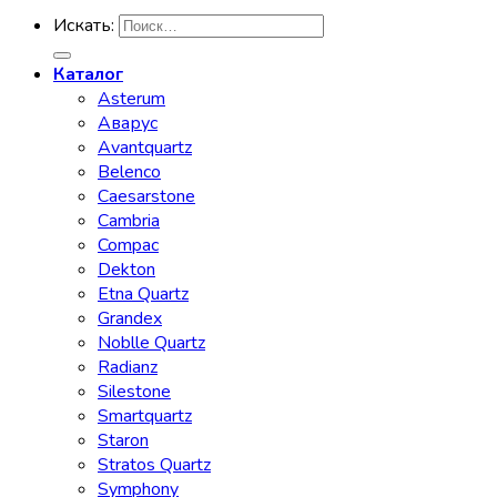
Искать:
Каталог
Asterum
Аварус
Avantquartz
Belenco
Caesarstone
Cambria
Compac
Dekton
Etna Quartz
Grandex
Noblle Quartz
Radianz
Silestone
Smartquartz
Staron
Stratos Quartz
Symphony