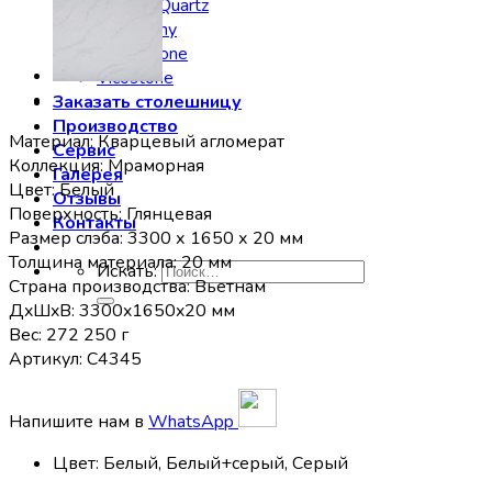
Stratos Quartz
Symphony
Technistone
Vicostone
Заказать столешницу
Производство
Материал: Кварцевый агломерат
Сервис
Коллекция: Мраморная
Галерея
Цвет: Белый
Отзывы
Поверхность: Глянцевая
Контакты
Размер слэба: 3300 х 1650 х 20 мм
Толщина материала: 20 мм
Искать:
Страна производства: Вьетнам
ДxШxВ: 3300x1650x20 мм
Вес: 272 250 г
Артикул: C4345
Напишите нам в
WhatsApp
Цвет
:
Белый, Белый+cерый, Серый