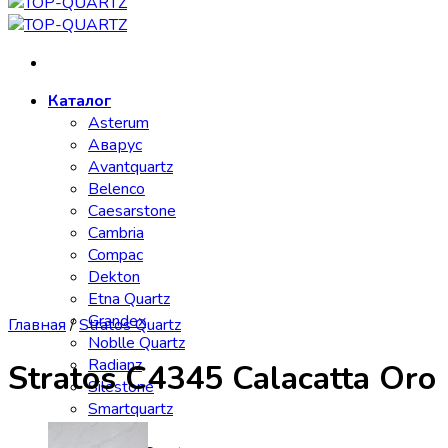
Каталог
Asterum
Аварус
Avantquartz
Belenco
Caesarstone
Cambria
Compac
Dekton
Etna Quartz
Grandex
Главная
/
Stratos Quartz
Noblle Quartz
Radianz
Stratos C4345 Calacatta Oro
Silestone
Smartquartz
Staron