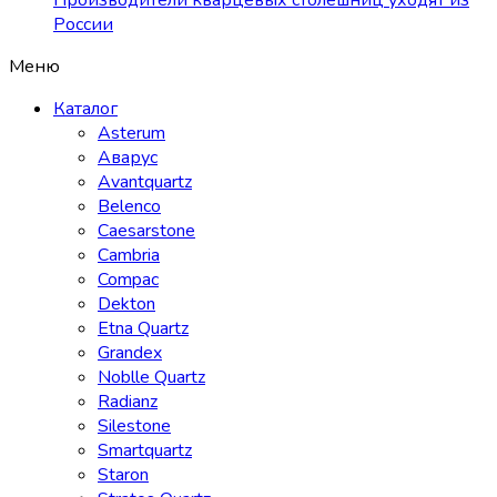
Производители кварцевых столешниц уходят из
России
Меню
Каталог
Asterum
Аварус
Avantquartz
Belenco
Caesarstone
Cambria
Compac
Dekton
Etna Quartz
Grandex
Noblle Quartz
Radianz
Silestone
Smartquartz
Staron