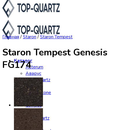
Главная
/
Staron
/
Staron Tempest
Staron Tempest Genesis
Каталог
FG174
Asterum
Аварус
Avantquartz
Belenco
Caesarstone
Cambria
Compac
Dekton
Etna Quartz
Grandex