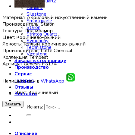
Noblle Quartz
Radianz
Silestone
Материал: Акриловый искусственный камень
Smartquartz
Производитель: Staron
Staron
Текстура: Под мрамор
Stratos Quartz
Цвет: Коричнево-рыжий
Symphony
Яркость: Теплый, коричнево-рыжий
Technistone
Производитель: Lotte Chemical
Vicostone
Коллекция: Tempest
Заказать столешницу
Артикул: Genesis FG174
Производство
Сервис
Галерея
Напишите нам в
WhatsApp
Отзывы
Цвет
:
Коричневый
Контакты
Заказать
Искать:
Описание