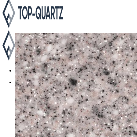
Каталог
Asterum
Аварус
Avantquartz
Belenco
Caesarstone
Cambria
Compac
Dekton