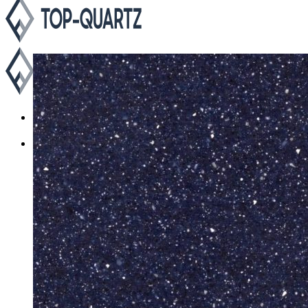
Каталог
Asterum
Аварус
Avantquartz
Belenco
Caesarstone
Cambria
Compac
Dekton
Etna Quartz
Grandex