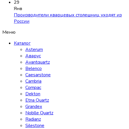
29
Янв
Производители кварцевых столешниц уходят из
России
Меню
Каталог
Asterum
Аварус
Avantquartz
Belenco
Caesarstone
Cambria
Compac
Dekton
Etna Quartz
Grandex
Noblle Quartz
Radianz
Silestone