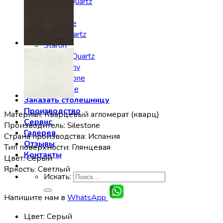
Noblle Quartz
Radianz
Silestone
Smartquartz
Staron
Stratos Quartz
Symphony
Technistone
Vicostone
Заказать столешницу
Производство
Материал: Кварцевый агломерат (кварц)
Сервис
Производитель: Silestone
Галерея
Страна производства: Испания
Отзывы
Тип поверхности: Глянцевая
Контакты
Цвет: Серый
Яркость: Светлый
Искать:
Напишите нам в
WhatsApp
Цвет
:
Серый