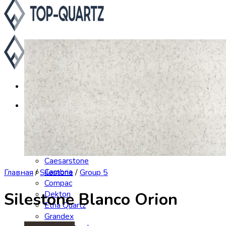
Каталог
Asterum
Аварус
Avantquartz
Belenco
Caesarstone
Cambria
Главная
/
Silestone
/
Group 5
Compac
Dekton
Silestone Blanco Orion
Etna Quartz
Grandex