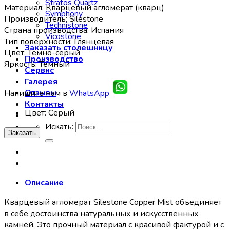
Stratos Quartz
Материал: Кварцевый агломерат (кварц)
Symphony
Производитель: Silestone
Technistone
Страна производства: Испания
Vicostone
Тип поверхности: Глянцевая
Заказать столешницу
Цвет: Темно-серый
Производство
Яркость: Темный
Сервис
Галерея
Отзывы
Напишите нам в
WhatsApp
Контакты
Цвет
:
Серый
Искать:
Заказать
Описание
Кварцевый агломерат Silestone Copper Mist объединяет
в себе достоинства натуральных и искусственных
камней. Это прочный материал с красивой фактурой и с