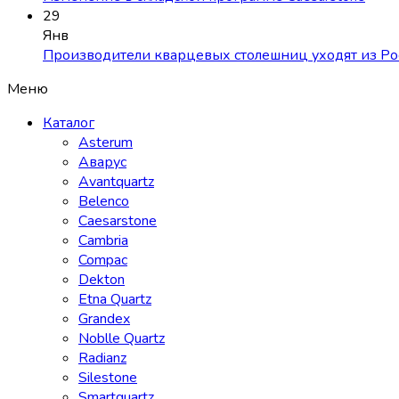
29
Янв
Производители кварцевых столешниц уходят из Ро
Меню
Каталог
Asterum
Аварус
Avantquartz
Belenco
Caesarstone
Cambria
Compac
Dekton
Etna Quartz
Grandex
Noblle Quartz
Radianz
Silestone
Smartquartz