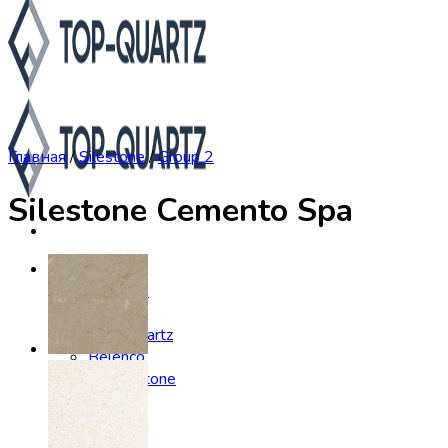
Главная
/
Silestone
/
Group 2
Silestone Cemento Spa
Каталог
Asterum
Аварус
Avantquartz
Belenco
Caesarstone
Cambria
Compac
Dekton