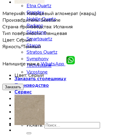
Etna Quartz
Grandex
Материал: Кварцевый агломерат (кварц)
Noblle Quartz
Производитель: Silestone
Radianz
Страна производства: Испания
Silestone
Тип поверхности: Глянцевая
Smartquartz
Цвет: Серый
Staron
Яркость: Темный
Stratos Quartz
Symphony
Напишите нам в
WhatsApp
Technistone
Vicostone
Цвет
:
Серый
Заказать столешницу
Производство
Заказать
Сервис
Галерея
Отзывы
Контакты
Искать: