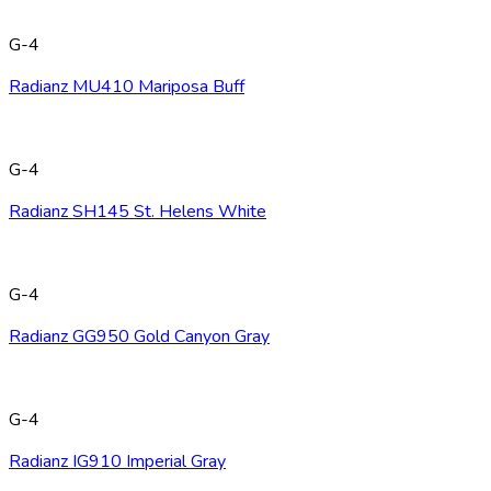
G-4
Radianz MU410 Mariposa Buff
G-4
Radianz SH145 St. Helens White
G-4
Radianz GG950 Gold Canyon Gray
G-4
Radianz IG910 Imperial Gray