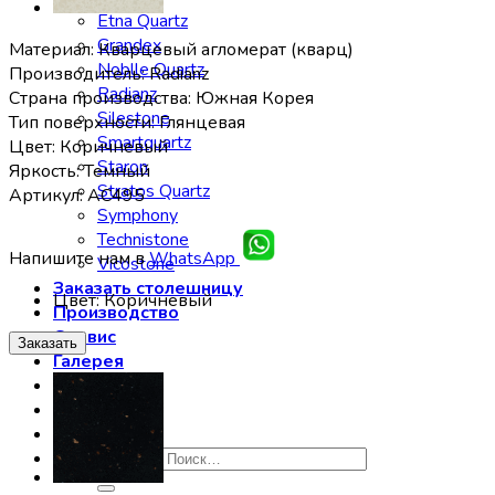
Etna Quartz
Grandex
Материал: Кварцевый агломерат (кварц)
Noblle Quartz
Производитель: Radianz
Radianz
Страна производства: Южная Корея
Silestone
Тип поверхности: Глянцевая
Smartquartz
Цвет: Коричневый
Staron
Яркость: Темный
Stratos Quartz
Артикул: AC495
Symphony
Technistone
Напишите нам в
WhatsApp
Vicostone
Заказать столешницу
Цвет
:
Коричневый
Производство
Сервис
Заказать
Галерея
Отзывы
Контакты
Искать: