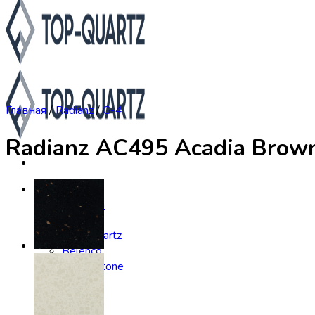
Главная
/
Radianz
/
G-4
Radianz AC495 Acadia Brow
Каталог
Asterum
Аварус
Avantquartz
Belenco
Caesarstone
Cambria
Compac
Dekton