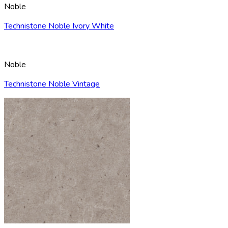
Noble
Technistone Noble Ivory White
Noble
Technistone Noble Vintage