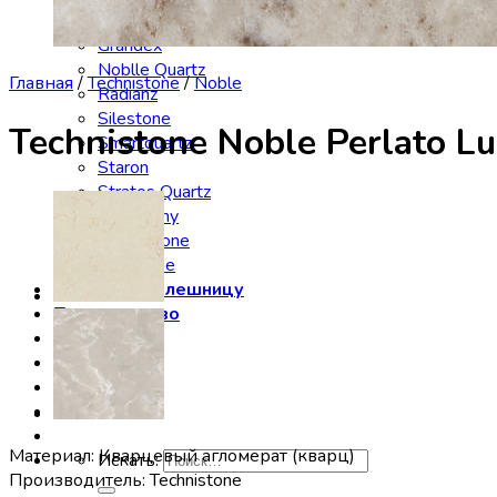
Etna Quartz
Grandex
Noblle Quartz
Главная
/
Technistone
/
Noble
Radianz
Silestone
Technistone Noble Perlato L
Smartquartz
Staron
Stratos Quartz
Symphony
Technistone
Vicostone
Заказать столешницу
Производство
Сервис
Галерея
Отзывы
Контакты
Материал: Кварцевый агломерат (кварц)
Искать:
Производитель: Technistone