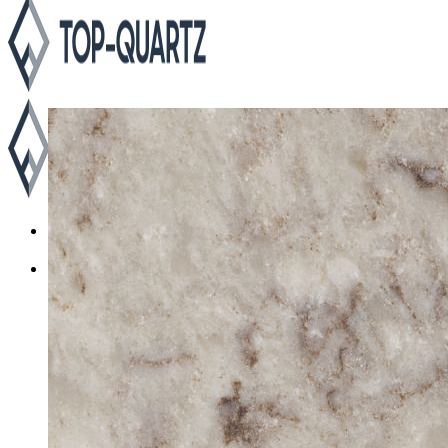
Каталог
Asterum
Аварус
Avantquartz
Belenco
Caesarstone
Cambria
Compac
Dekton