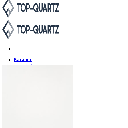
Каталог
Asterum
Аварус
Avantquartz
Belenco
Caesarstone
Cambria
Compac
Dekton
Etna Quartz
Grandex