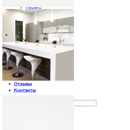
Noblle Quartz
Radianz
Silestone
Smartquartz
Staron
Stratos Quartz
Symphony
Technistone
Vicostone
Заказать столешницу
Производство
Сервис
Галерея
Отзывы
Контакты
Искать: