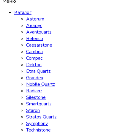
Меню
Каталог
Asterum
Аварус
Avantquartz
Belenco
Caesarstone
Cambria
Compac
Dekton
Etna Quartz
Grandex
Noblle Quartz
Radianz
Silestone
Smartquartz
Staron
Stratos Quartz
Symphony
Technistone