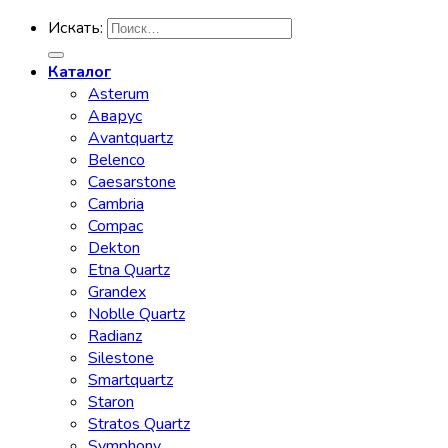
Искать:
Каталог
Asterum
Аварус
Avantquartz
Belenco
Caesarstone
Cambria
Compac
Dekton
Etna Quartz
Grandex
Noblle Quartz
Radianz
Silestone
Smartquartz
Staron
Stratos Quartz
Symphony