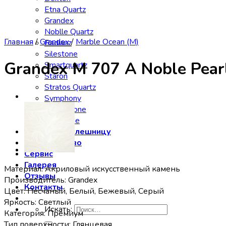
Etna Quartz
Grandex
Noblle Quartz
Главная
/
Grandex
/
Marble Ocean (M)
Radianz
Silestone
Grandex M 707 А Noble Pear
Smartquartz
Staron
Stratos Quartz
Symphony
Technistone
Vicostone
Заказать столешницу
Производство
Сервис
Галерея
Материал: Акриловый искусственный камень
Отзывы
Производитель: Grandex
Контакты
Цвет: Песчаный, Белый, Бежевый, Серый
Яркость: Светлый
Искать:
Категория: Премиум
Тип поверхности: Глянцевая