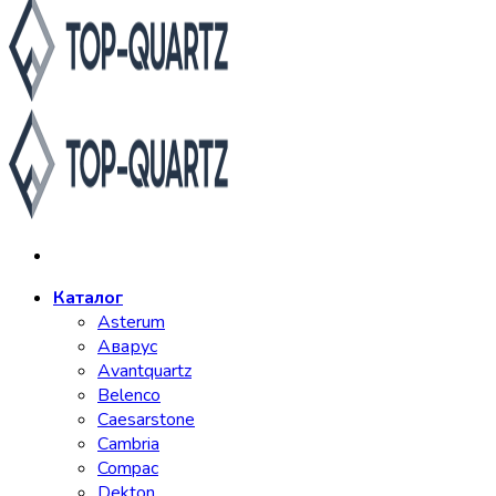
Каталог
Asterum
Аварус
Avantquartz
Belenco
Caesarstone
Cambria
Compac
Dekton