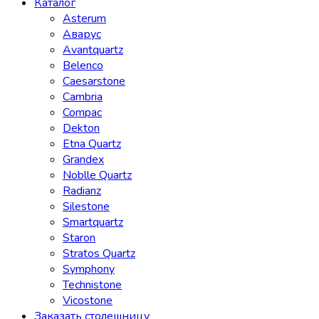
Каталог
Asterum
Аварус
Avantquartz
Belenco
Caesarstone
Cambria
Compac
Dekton
Etna Quartz
Grandex
Noblle Quartz
Radianz
Silestone
Smartquartz
Staron
Stratos Quartz
Symphony
Technistone
Vicostone
Заказать столешницу