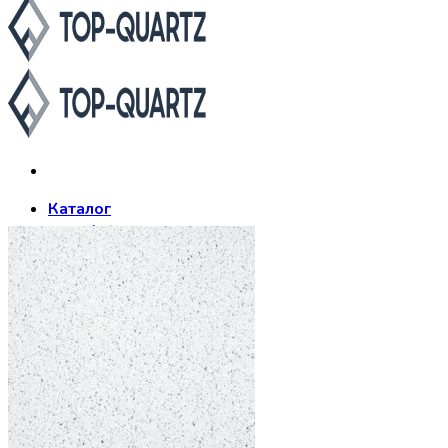
Каталог
Asterum
Аварус
Avantquartz
Belenco
Caesarstone
Cambria
Compac
Dekton
Etna Quartz
Grandex