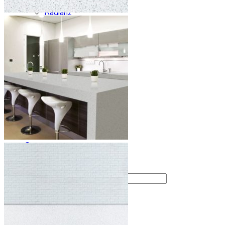
Noblle Quartz
Radianz
Silestone
Smartquartz
Staron
Stratos Quartz
Symphony
Technistone
Vicostone
Заказать столешницу
Производство
Сервис
Галерея
Отзывы
Контакты
Искать: