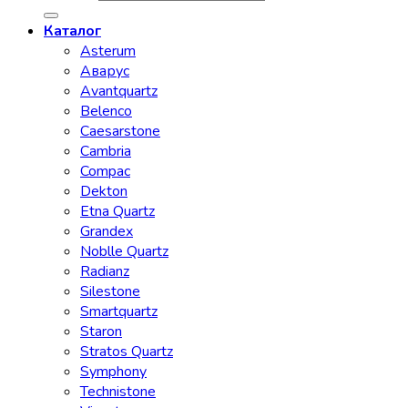
Каталог
Asterum
Аварус
Avantquartz
Belenco
Caesarstone
Cambria
Compac
Dekton
Etna Quartz
Grandex
Noblle Quartz
Radianz
Silestone
Smartquartz
Staron
Stratos Quartz
Symphony
Technistone