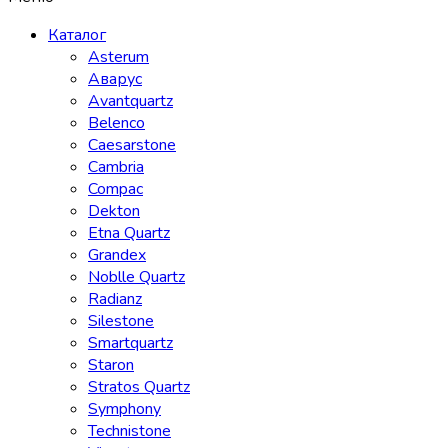
Каталог
Asterum
Аварус
Avantquartz
Belenco
Caesarstone
Cambria
Compac
Dekton
Etna Quartz
Grandex
Noblle Quartz
Radianz
Silestone
Smartquartz
Staron
Stratos Quartz
Symphony
Technistone