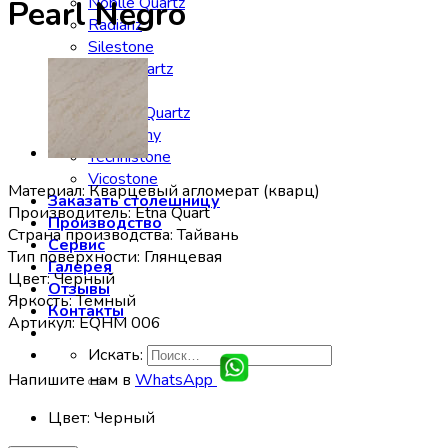
Noblle Quartz
Pearl Negro
Radianz
Silestone
Smartquartz
Staron
Stratos Quartz
Symphony
Technistone
Vicostone
Материал: Кварцевый агломерат (кварц)
Заказать столешницу
Производитель: Etna Quart
Производство
Страна производства: Тайвань
Сервис
Тип поверхности: Глянцевая
Галерея
Цвет: Черный
Отзывы
Яркость: Темный
Контакты
Артикул: EQHM 006
Искать:
Напишите нам в
WhatsApp
Цвет
:
Черный