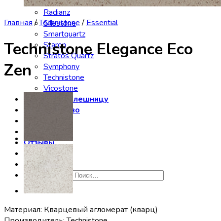
Noblle Quartz
Radianz
Главная
/
Technistone
/
Essential
Silestone
Smartquartz
Technistone Elegance Eco
Staron
Stratos Quartz
Zen
Symphony
Technistone
Vicostone
Заказать столешницу
Производство
Сервис
Галерея
Отзывы
Контакты
Искать:
Материал: Кварцевый агломерат (кварц)
Производитель: Technistone