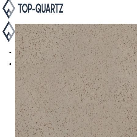
Каталог
Asterum
Аварус
Avantquartz
Belenco
Caesarstone
Cambria
Compac
Dekton
Etna Quartz
Grandex