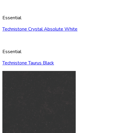
Essential
Technistone Crystal Absolute White
Essential
Technistone Taurus Black