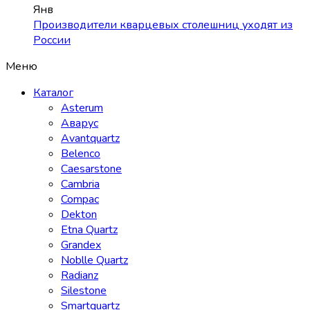
Янв
Производители кварцевых столешниц уходят из
России
Меню
Каталог
Asterum
Аварус
Avantquartz
Belenco
Caesarstone
Cambria
Compac
Dekton
Etna Quartz
Grandex
Noblle Quartz
Radianz
Silestone
Smartquartz