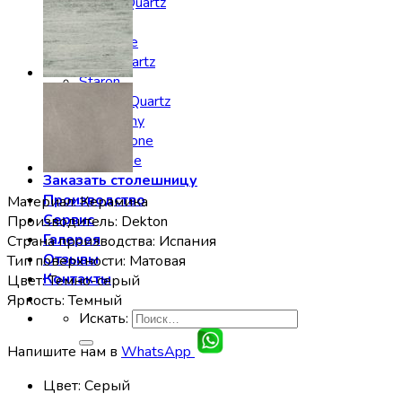
Noblle Quartz
Radianz
Silestone
Smartquartz
Staron
Stratos Quartz
Symphony
Technistone
Vicostone
Заказать столешницу
Производство
Материал: Керамика
Сервис
Производитель: Dekton
Галерея
Страна производства: Испания
Отзывы
Тип поверхности: Матовая
Контакты
Цвет: Темно-серый
Яркость: Темный
Искать:
Напишите нам в
WhatsApp
Цвет
:
Серый