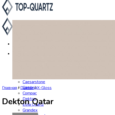
Каталог
Asterum
Аварус
Avantquartz
Belenco
Caesarstone
Cambria
Главная
/
Dekton
/
X-Gloss
Compac
Dekton
Dekton Qatar
Etna Quartz
Grandex