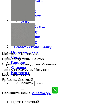
Noblle Quartz
Radianz
Silestone
Smartquartz
Staron
Stratos Quartz
Symphony
Technistone
Vicostone
Заказать столешницу
Производство
Материал: Керамика
Сервис
Производитель: Dekton
Галерея
Страна производства: Испания
Отзывы
Тип поверхности: Матовая
Контакты
Цвет: Бежевый
Яркость: Светлый
Искать:
Напишите нам в
WhatsApp
Цвет
:
Бежевый