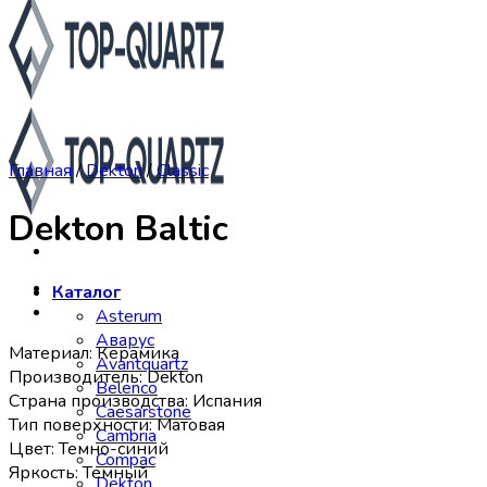
Главная
/
Dekton
/
Classic
Dekton Baltic
Каталог
Asterum
Аварус
Материал: Керамика
Avantquartz
Производитель: Dekton
Belenco
Страна производства: Испания
Caesarstone
Тип поверхности: Матовая
Cambria
Цвет: Темно-синий
Compac
Яркость: Темный
Dekton