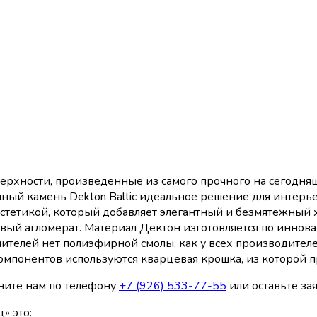
поверхности, произведенные из самого прочного на сегод
нный камень Dekton Baltic идеальное решение для интерь
 эстетикой, который добавляет элегантный и безмятежный
евый агломерат. Материал Дектон изготовляется по инно
лнителей нет полиэфирной смолы, как у всех производител
омпонентов используются кварцевая крошка, из которой п
оните нам по телефону
+7 (926) 533-77-55
или оставьте зая
» это: