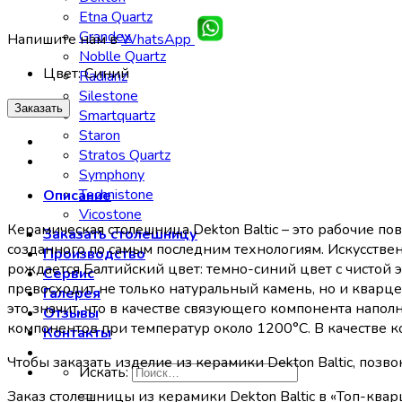
Etna Quartz
Grandex
Напишите нам в
WhatsApp
Noblle Quartz
Цвет
:
Синий
Radianz
Silestone
Заказать
Smartquartz
Staron
Stratos Quartz
Symphony
Technistone
Описание
Vicostone
Керамическая столешница Dekton Baltic – это рабочие 
Заказать столешницу
созданного по самым последним технологиям. Искусстве
Производство
рождается Балтийский цвет: темно-синий цвет с чистой
Сервис
превосходит не только натуральный камень, но и кварц
Галерея
это значит, что в качестве связующего компонента напо
Отзывы
компонентов при температур около 1200°С. В качестве к
Контакты
Чтобы заказать изделие из керамики Dekton Baltic, позв
Искать:
Заказ столешницы из керамики Dekton Baltic в «Топ-кварц