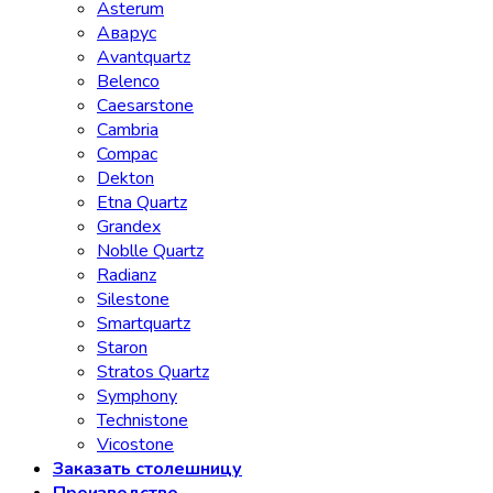
Asterum
Аварус
Avantquartz
Belenco
Caesarstone
Cambria
Compac
Dekton
Etna Quartz
Grandex
Noblle Quartz
Radianz
Silestone
Smartquartz
Staron
Stratos Quartz
Symphony
Technistone
Vicostone
Заказать столешницу