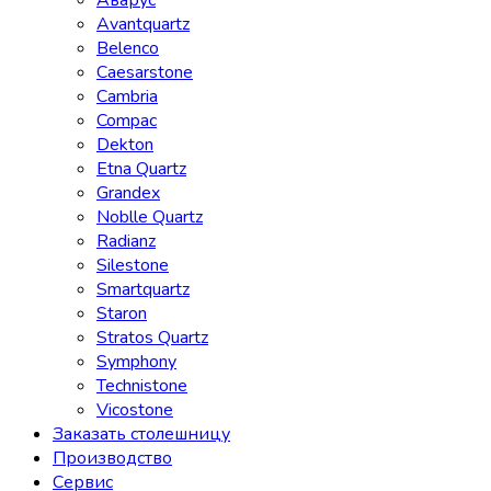
Аварус
Avantquartz
Belenco
Caesarstone
Cambria
Compac
Dekton
Etna Quartz
Grandex
Noblle Quartz
Radianz
Silestone
Smartquartz
Staron
Stratos Quartz
Symphony
Technistone
Vicostone
Заказать столешницу
Производство
Сервис