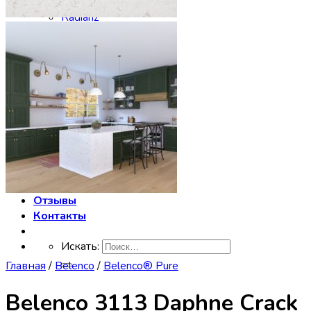
Noblle Quartz
Radianz
Silestone
Smartquartz
Staron
Stratos Quartz
Symphony
Technistone
Vicostone
Заказать столешницу
Производство
Сервис
Галерея
Отзывы
Контакты
Искать:
Главная
/
Belenco
/
Belenco® Pure
Belenco 3113 Daphne Crack