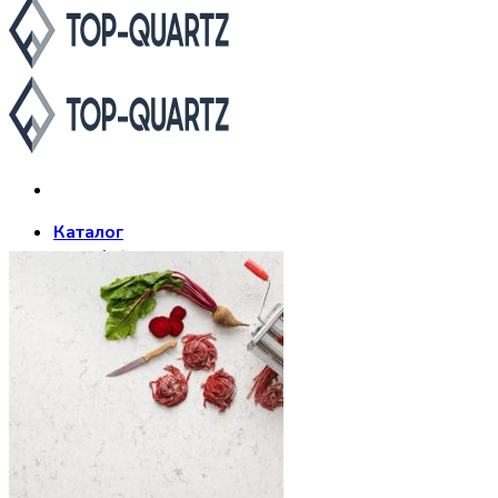
Каталог
Asterum
Аварус
Avantquartz
Belenco
Caesarstone
Cambria
Compac
Dekton
Etna Quartz
Grandex