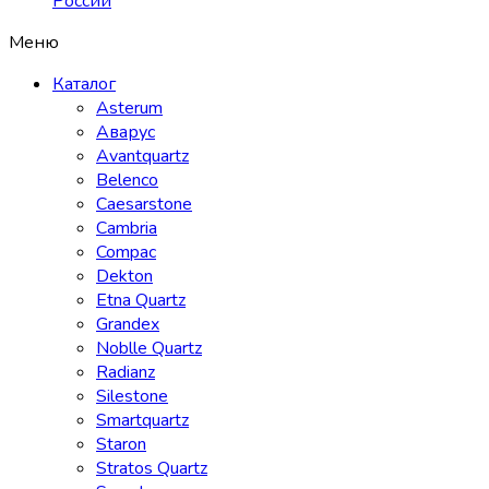
России
Меню
Каталог
Asterum
Аварус
Avantquartz
Belenco
Caesarstone
Cambria
Compac
Dekton
Etna Quartz
Grandex
Noblle Quartz
Radianz
Silestone
Smartquartz
Staron
Stratos Quartz