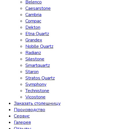
Belenco
Caesarstone
Cambria
Compac
Dekton
Etna Quartz
Grandex
Noblle Quartz
Radianz
Silestone
Smartquartz
Staron
Stratos Quartz
Symphony
Technistone
Vicostone
Заказать столешницу
Производство
Сервис
Галерея
Отзывы