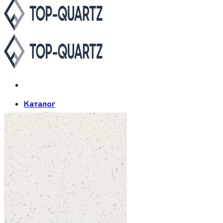
Каталог
Asterum
Аварус
Avantquartz
Belenco
Caesarstone
Cambria
Compac
Dekton
Etna Quartz
Grandex