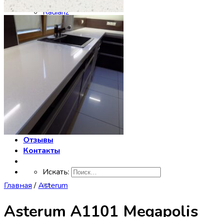
Noblle Quartz
Radianz
Silestone
Smartquartz
Staron
Stratos Quartz
Symphony
Technistone
Vicostone
Заказать столешницу
Производство
Сервис
Галерея
Отзывы
Контакты
Искать:
Главная
/
Asterum
Asterum A1101 Megapolis