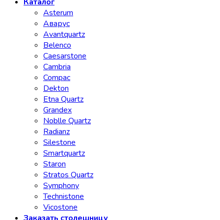
Каталог
Asterum
Аварус
Avantquartz
Belenco
Caesarstone
Cambria
Compac
Dekton
Etna Quartz
Grandex
Noblle Quartz
Radianz
Silestone
Smartquartz
Staron
Stratos Quartz
Symphony
Technistone
Vicostone
Заказать столешницу