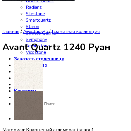
Noblle Quartz
Radianz
Silestone
Smartquartz
Staron
Главная
/
Avantquartz
/
Гранитная коллекция
Stratos Quartz
Symphony
Avant Quartz 1240 Руан
Technistone
Vicostone
Заказать столешницу
Производство
Сервис
Галерея
Отзывы
Контакты
Искать:
Материал: Кварцевый агломерат (кварц)