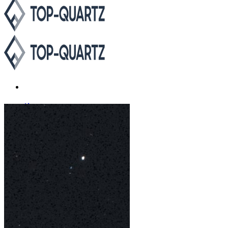
Каталог
Asterum
Аварус
Avantquartz
Belenco
Caesarstone
Cambria
Compac
Dekton
Etna Quartz
Grandex