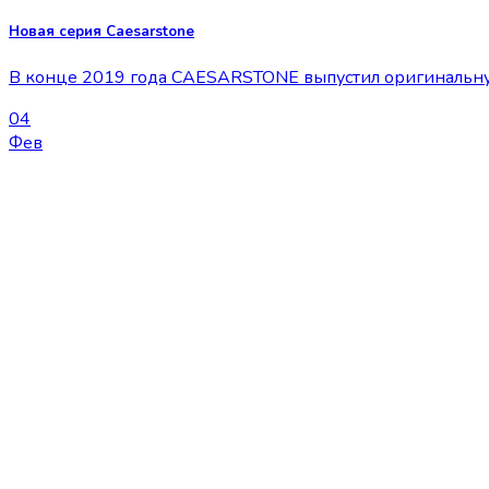
Новая серия Caesarstone
В конце 2019 года CAESARSTONE выпустил оригинальную 
04
Фев