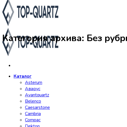
Категория архива:
Без рубр
Каталог
Asterum
Аварус
Avantquartz
Belenco
Caesarstone
Cambria
Compac
Dekton