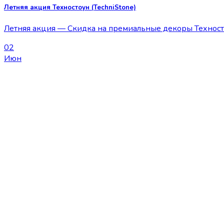
Летняя акция Техностоун (TechniStone)
Летняя акция — Скидка на премиальные декоры Техностоун 
02
Июн